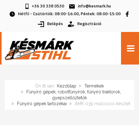
+36 30 338 0530
info@kesmark.hu
Hétfő - Csütörtök: 08:00-16:00, Péntek: 08:00-15:00
Belépés
Regisztráció
TOGG
Ön itt van:
Kezdőlap
Termékek
Fűnyíró gépek, robotfűnyírók, fűnyíró traktorok,
gyepszellőztetők
Fűnyíró gépek tartozékai
AMK 039 mulcsozó készlet