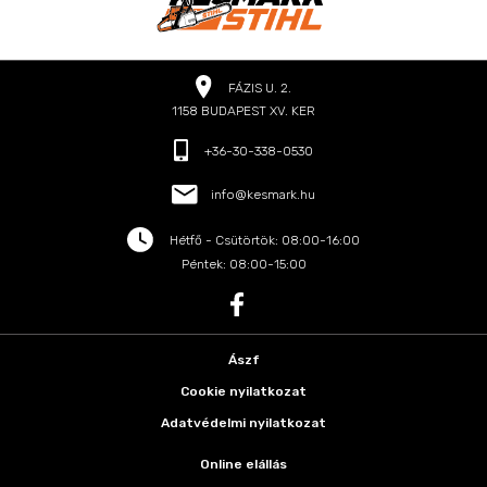
FÁZIS U. 2.
1158 BUDAPEST XV. KER
+36-30-338-0530
info@kesmark.hu
Hétfő - Csütörtök: 08:00-16:00
Péntek: 08:00-15:00
Ászf
Cookie nyilatkozat
Adatvédelmi nyilatkozat
Online elállás