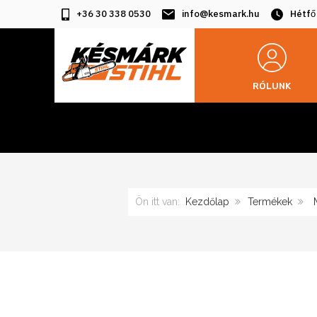
+36 30 338 0530
info@kesmark.hu
Hétfő
RÓLUNK
Ön itt van:
Kezdőlap
Termékek
M