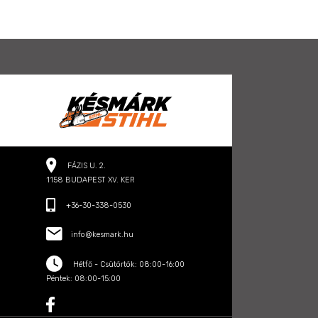
FÁZIS U. 2.
1158 BUDAPEST XV. KER
+36-30-338-0530
info@kesmark.hu
Hétfő - Csütörtök: 08:00-16:00
Péntek: 08:00-15:00