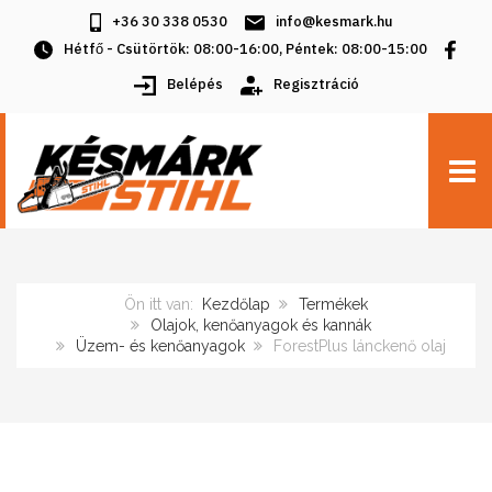
+36 30 338 0530
info@kesmark.hu
Hétfő - Csütörtök: 08:00-16:00, Péntek: 08:00-15:00
Belépés
Regisztráció
TOGG
Ön itt van:
Kezdőlap
Termékek
Olajok, kenőanyagok és kannák
Üzem- és kenőanyagok
ForestPlus lánckenő olaj