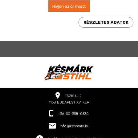
Hívjon az ár miatt
RÉSZLETES ADATOK
FÁZIS U. 2.
1158 BUDAPEST XV. KER
+36-30-338-0530
info@kesmark.hu