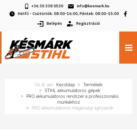
+36 30 338 0530
info@kesmark.hu
Hétfő - Csütörtök: 08:00-16:00, Péntek: 08:00-15:00
Belépés
Regisztráció
TOGG
Ön itt van:
Kezdőlap
Termékek
STIHL akkumulátoros gépek
PRO akkumulátoros rendszer a professzionális
munkákhoz
PRO akkumulátoros magassági ágnyesők