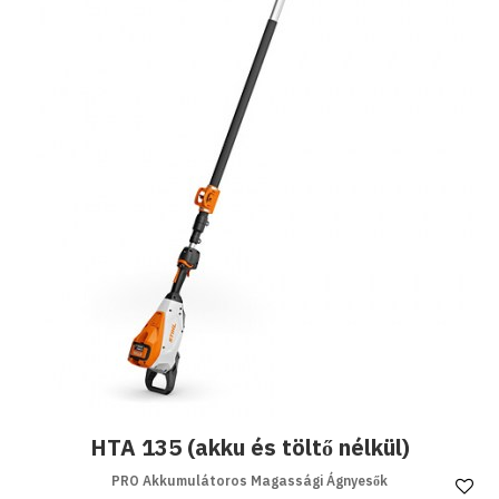
HTA 135 (akku és töltő nélkül)
PRO Akkumulátoros Magassági Ágnyesők
Ke