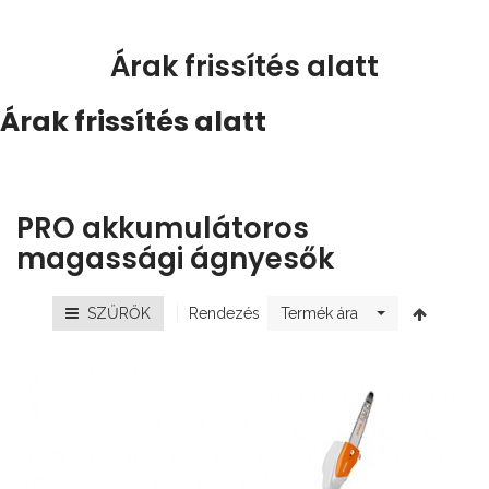
Árak frissítés alatt
Árak frissítés alatt
PRO akkumulátoros
magassági ágnyesők
Rendezés
SZŰRŐK
Termék ára