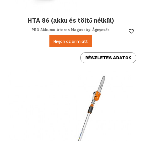
HTA 86 (akku és töltő nélkül)
PRO Akkumulátoros Magassági Ágnyesők
Ke
Hívjon az ár miatt
RÉSZLETES ADATOK