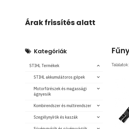
Árak frissítés alatt
Fűny
Kategóriák
Találatok:
STIHL Termékek
STIHL akkumulátoros gépek
Motorfűrészek és magassági
ágnyesők
Kombirendszer és multirendszer
Szegélynyírók és kaszák
Sövénynyírók és sövényvágók