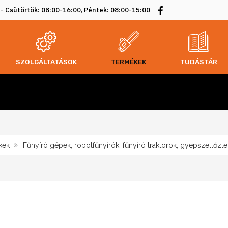
 - Csütörtök: 08:00-16:00, Péntek: 08:00-15:00
SZOLGÁLTATÁSOK
TERMÉKEK
TUDÁSTÁR
kek
Fűnyíró gépek, robotfűnyírók, fűnyíró traktorok, gyepszellőzte