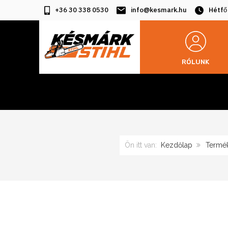
+36 30 338 0530
info@kesmark.hu
Hétfő
RÓLUNK
Ön itt van:
Kezdőlap
Termé