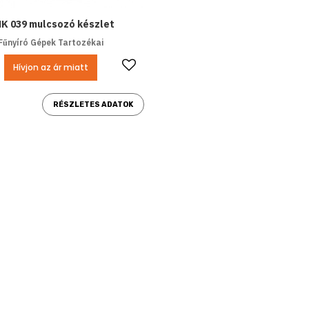
K 039 mulcsozó készlet
Fűnyíró Gépek Tartozékai
Kedvencekhez ad
Hívjon az ár miatt
RÉSZLETES ADATOK