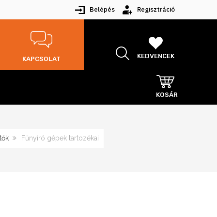
Belépés
Regisztráció
KEDVENCEK
KAPCSOLAT
KOSÁR
tők
Fűnyíró gépek tartozékai